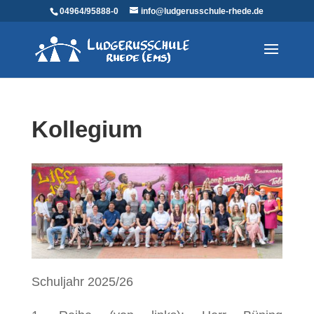
04964/95888-0
info@ludgerusschule-rhede.de
Kollegium
Schuljahr 2025/26