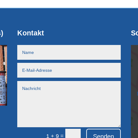
)
Kontakt
So
=
Senden
1 + 9