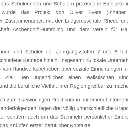
, das Schülerinnen und Schülern praxisnahe Einblicke i
ert wurde das Projekt von Oliver Evers (Inhaber
ger Zusammenarbeit mit der Ludgerusschule Rhede un
schaft Aschendorf-Hümmling und dem Verein für Han
nnen und Schüler der Jahrgangsstufen 7 und 8 teil
rschiedene Betriebe hinein. Insgesamt 26 lokale Untern
– von Handwerksbetrieben über soziale Einrichtungen bi
s Ziel: Den Jugendlichen einen realistischen Eind
nd die berufliche Vielfalt ihrer Region greifbar zu mach
lich zum zweiwöchigen Praktikum in nur einem Unterne
nanderfolgenden Tagen drei völlig unterschiedliche Bran
lte, sondern auch um das Sammeln persönlicher Eindr
as Knüpfen erster beruflicher Kontakte.