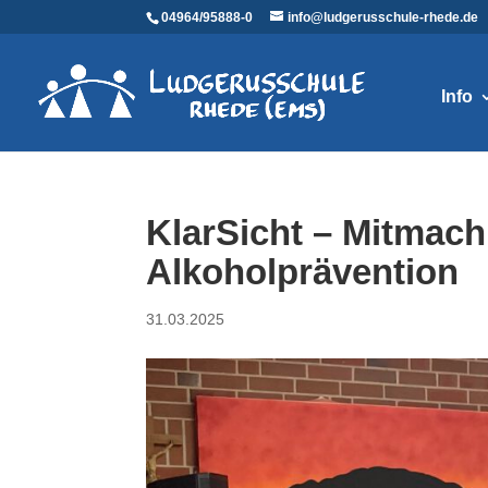
04964/95888-0
info@ludgerusschule-rhede.de
Info
KlarSicht – Mitmac
Alkoholprävention
31.03.2025