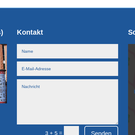
)
Kontakt
So
=
Senden
3 + 5