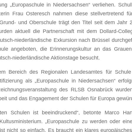
ng „Europaschule in Niedersachsen“ verliehen. Schull
erin Frau Osteresch nahmen diese stellvertretend fü
rund- und Oberschule trägt den Titel seit dem Jahr 
urden aktuell die Partnerschaft mit dem Dollard-Colle
eutsch-niederländische Exkursion nach Brüssel durchgef
hule angeboten, die Erinnerungskultur an das Graue
utsch-niederländische Aktionstage besucht.
em Bereich des Regionalen Landesamtes für Schule
fizierung als „Europaschule in Niedersachsen“ erfolg
eichnungsveranstaltung des RLSB Osnabrück wurden
Arbeit und das Engagement der Schulen für Europa gewürd
n Schulen ist beeindruckend“, betonte Marco Hart
Kultusministerium. „Europaschule zu werden oder ein
st nicht so einfach. Es braucht ein klares europäische