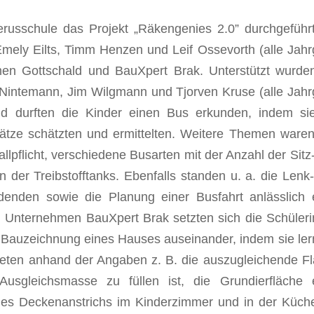
usschule das Projekt „Räkengenies 2.0” durchgeführ
ely Eilts, Timm Henzen und Leif Ossevorth (alle Jah
en Gottschald und BauXpert Brak. Unterstützt wurde
Nintemann, Jim Wilgmann und Tjorven Kruse (alle Jah
d durften die Kinder einen Bus erkunden, indem si
tze schätzten und ermittelten. Weitere Themen waren
lpflicht, verschiedene Busarten mit der Anzahl der Sitz
der Treibstofftanks. Ebenfalls standen u. a. die Lenk
denden sowie die Planung einer Busfahrt anlässlich 
 Unternehmen BauXpert Brak setzten sich die Schüler
 Bauzeichnung eines Hauses auseinander, indem sie ler
hneten anhand der Angaben z. B. die auszugleichende F
sgleichsmasse zu füllen ist, die Grundierfläche 
es Deckenanstrichs im Kinderzimmer und in der Küch