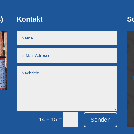
)
Kontakt
So
=
Senden
14 + 15