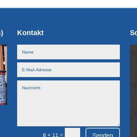
)
Kontakt
So
=
Senden
8 + 11