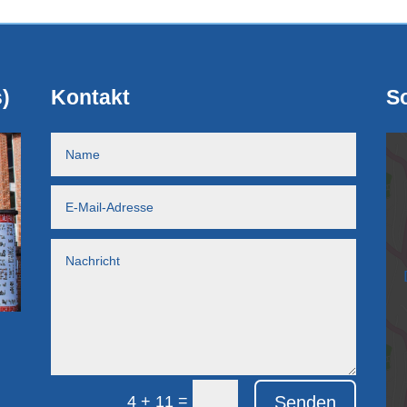
)
Kontakt
So
=
Senden
4 + 11