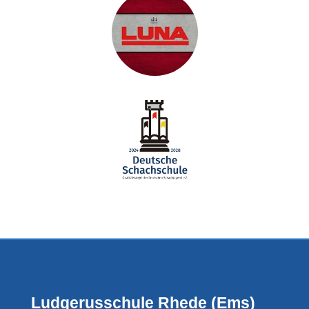
Ludgerusschule Rhede (Ems)