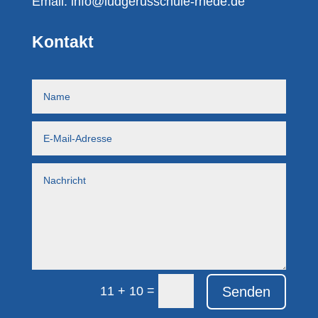
Email:
info@ludgerusschule-rhede.de
Kontakt
=
Senden
11 + 10